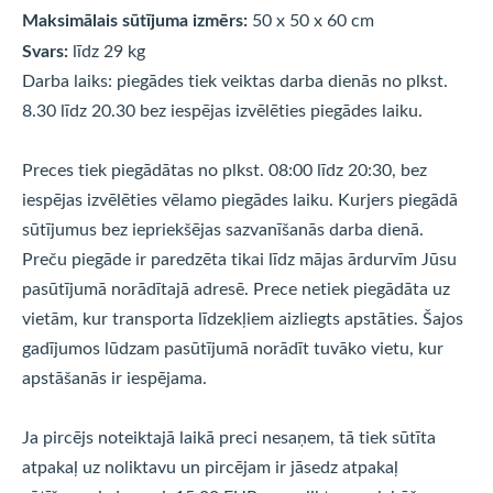
Maksimālais sūtījuma izmērs:
50 x 50 x 60 cm
Svars:
līdz 29 kg
Darba laiks: piegādes tiek veiktas darba dienās no plkst.
8.30 līdz 20.30 bez iespējas izvēlēties piegādes laiku.
Preces tiek piegādātas no plkst. 08:00 līdz 20:30, bez
iespējas izvēlēties vēlamo piegādes laiku. Kurjers piegādā
sūtījumus bez iepriekšējas sazvanīšanās darba dienā.
Preču piegāde ir paredzēta tikai līdz mājas ārdurvīm Jūsu
pasūtījumā norādītajā adresē. Prece netiek piegādāta uz
vietām, kur transporta līdzekļiem aizliegts apstāties. Šajos
gadījumos lūdzam pasūtījumā norādīt tuvāko vietu, kur
apstāšanās ir iespējama.
Ja pircējs noteiktajā laikā preci nesaņem, tā tiek sūtīta
atpakaļ uz noliktavu un pircējam ir jāsedz atpakaļ