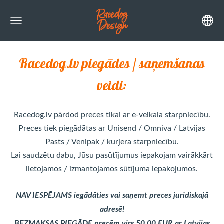
Racedog.lv piegādes / saņemšanas
veidi:
Racedog.lv pārdod preces tikai ar e-veikala starpniecību.
Preces tiek piegādātas ar Unisend / Omniva / Latvijas
Pasts / Venipak / kurjera starpniecību.
Lai saudzētu dabu, Jūsu pasūtījumus iepakojam vairākkārt
lietojamos / izmantojamos sūtījuma iepakojumos.
NAV IESPĒJAMS iegādāties vai saņemt preces juridiskajā
adresē!
BEZMAKSAS PIEGĀDE precēm virs 50,00 EUR ar Latvijas