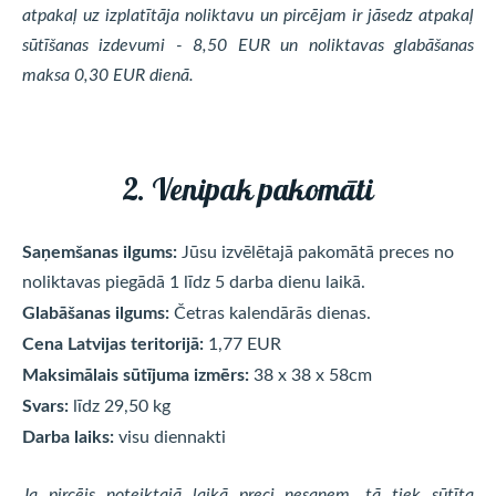
atpakaļ uz izplatītāja noliktavu un pircējam ir jāsedz atpakaļ
sūtīšanas izdevumi - 8,50 EUR un noliktavas glabāšanas
maksa 0,30 EUR dienā.
2. Venipak pakomāti
Saņemšanas ilgums:
Jūsu izvēlētajā pakomātā preces no
noliktavas piegādā 1 līdz 5 darba dienu laikā.
Glabāšanas ilgums:
Četras kalendārās dienas.
Cena Latvijas teritorijā:
1,77 EUR
Maksimālais sūtījuma izmērs:
38 x 38 x 58cm
Svars:
līdz 29,50 kg
Darba laiks:
visu diennakti
Ja pircējs noteiktajā laikā preci nesaņem, tā tiek sūtīta