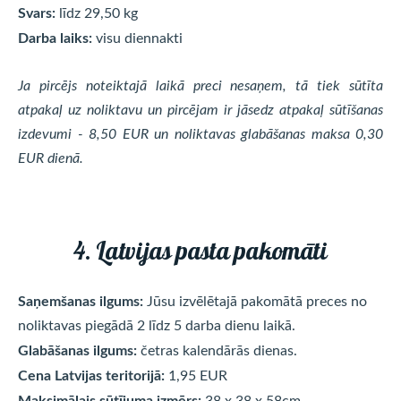
Svars:
līdz 29,50 kg
Darba laiks:
visu diennakti
Ja pircējs noteiktajā laikā preci nesaņem, tā tiek sūtīta
atpakaļ uz noliktavu un pircējam ir jāsedz atpakaļ sūtīšanas
izdevumi - 8,50 EUR un noliktavas glabāšanas maksa 0,30
EUR dienā.
4. Latvijas pasta pakomāti
Saņemšanas ilgums:
Jūsu izvēlētajā pakomātā preces no
noliktavas piegādā 2 līdz 5 darba dienu laikā.
Glabāšanas ilgums:
četras kalendārās dienas.
Cena Latvijas teritorijā:
1,95 EUR
Maksimālais sūtījuma izmērs:
38 x 38 x 58cm