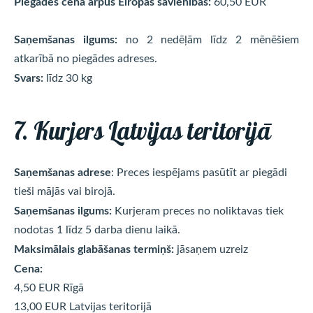
Piegādes cena ārpus Eiropas savienības:
60,50 EUR
Saņemšanas ilgums:
no 2 nedēļām līdz 2 mēnēšiem
atkarībā no piegādes adreses.
Svars:
līdz 30 kg
7. Kurjers Latvijas teritorijā
Saņemšanas adrese
: Preces iespējams pasūtīt ar piegādi
tieši mājās vai birojā.
Saņemšanas ilgums:
Kurjeram preces no noliktavas tiek
nodotas 1 līdz 5 darba dienu laikā.
Maksimālais glabāšanas termiņš:
jāsaņem uzreiz
Cena:
4,50 EUR Rīgā
13,00 EUR Latvijas teritorijā