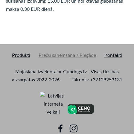
sūtīšanas izdevumi: 15,00 EUR un noliktavas glabāšanas
maksa 0,30 EUR dienā.
Produkti
Preču saņemšana / Piegāde
Kontakti
Mājaslapa izveidota ar Gundogs.lv - Visas tiesības
aizsargātas 2022-2026. Tālrunis: +37129253131