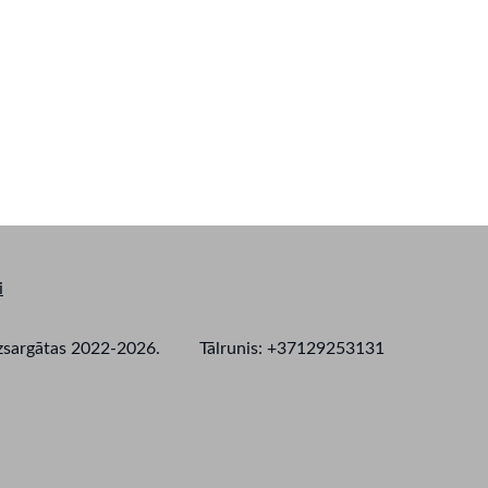
i
as aizsargātas 2022-2026. Tālrunis: +37129253131