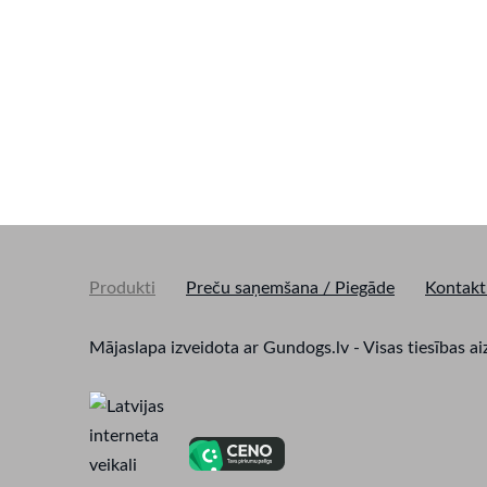
Produkti
Preču saņemšana / Piegāde
Kontakt
Mājaslapa izveidota ar Gundogs.lv - Visas tiesīb