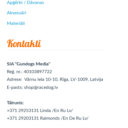
Apģērbi / Dāvanas
Aksesuāri
Materiāli
Kontakti
SIA "Gundogs Media"
Reģ. nr.: 40103897722
Adrese:
Vārnu iela 10-10, Rīga, LV-1009, Latvija
E-pasts:
shop@racedog.lv
Tālrunis:
+371 29253131 Linda
/En Ru Lv/
+371 29203131 Raimonds
/En De Ru Lv/