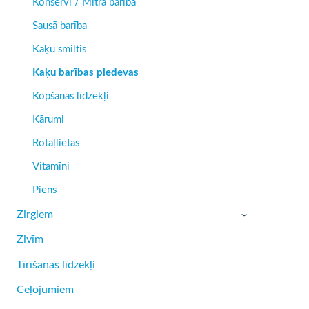
Konservi / Mitrā barība
Sausā barība
Kaķu smiltis
Kaķu barības piedevas
Kopšanas līdzekļi
Kārumi
Rotaļlietas
Vitamīni
Piens
Zirgiem
›
Zivīm
Tīrīšanas līdzekļi
Ceļojumiem