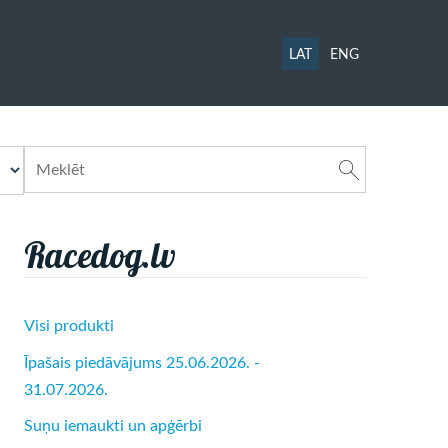
LAT
ENG
Racedog.lv
Visi produkti
Īpašais piedāvājums 25.06.2026. -
31.07.2026.
Suņu iemaukti un apģērbi