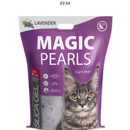
€9.94