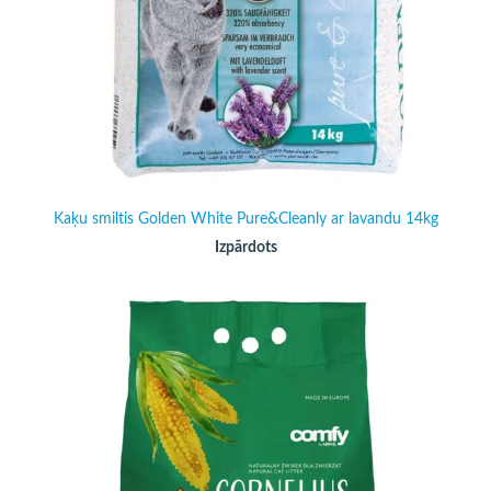
Kaķu smiltis Golden White Pure&Cleanly ar lavandu 14kg
Izpārdots