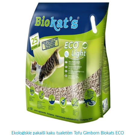
Ekoloģiskie pakaiši kaķu tualetēm Tofu Gimborn Biokats ECO