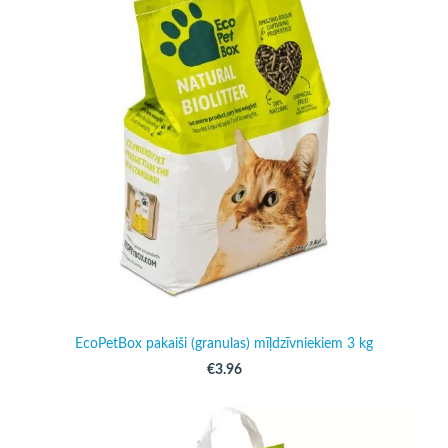
EcoPetBox pakaiši (granulas) mīļdzīvniekiem 3 kg
€3.96