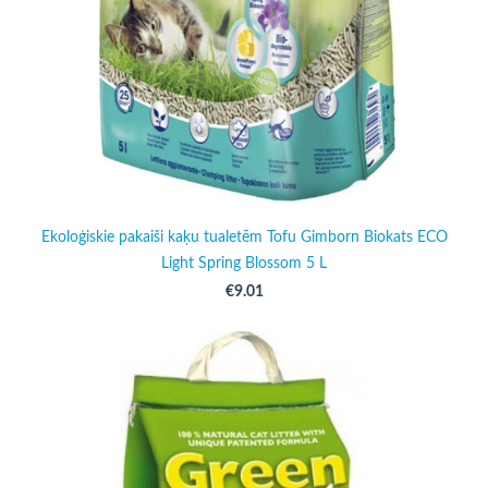
Ekoloģiskie pakaiši kaķu tualetēm Tofu Gimborn Biokats ECO
Light Spring Blossom 5 L
€9.01