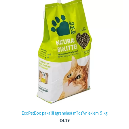
EcoPetBox pakaiši (granulas) mīļdzīvniekiem 5 kg
€4.19