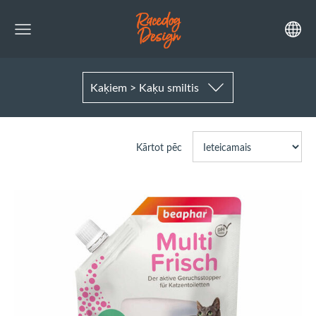
Kaķiem > Kaķu smiltis
Kārtot pēc