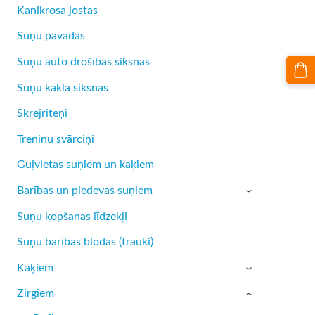
Kanikrosa jostas
Suņu pavadas
Suņu auto drošības siksnas
Suņu kakla siksnas
Skrejriteņi
Treniņu svārciņi
Guļvietas suņiem un kaķiem
Barības un piedevas suņiem
›
Suņu kopšanas līdzekļi
Suņu barības blodas (trauki)
Kaķiem
›
Zirgiem
›