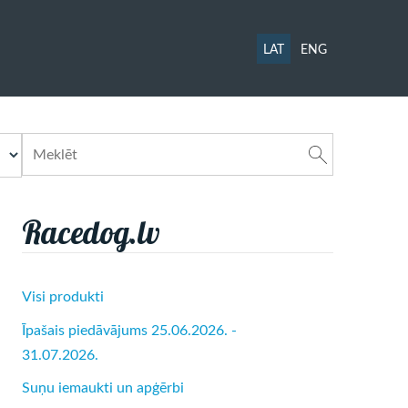
LAT
ENG
Racedog.lv
Visi produkti
Īpašais piedāvājums 25.06.2026. -
31.07.2026.
Suņu iemaukti un apģērbi