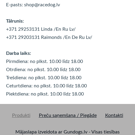
E-pasts:
shop@racedog.lv
Tālrunis:
+371 29253131 Linda
/En Ru Lv/
+371 29203131 Raimonds
/En De Ru Lv/
Darba laiks:
Pirmdiena: no plkst. 10.00 līdz 18.00
Otrdiena: no plkst. 10.00 līdz
18.00
Trešdiena: no plkst. 10.00 līdz
18.00
Ceturtdiena: no plkst. 10.00 līdz
18.00
Piektdiena: no plkst. 10.00 līdz
18.00
Produkti
Preču saņemšana / Piegāde
Kontakti
Mājaslapa izveidota ar Gundogs.lv - Visas tiesības