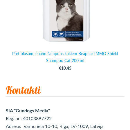
Pret blusām, ērcēm šampūns kaķiem Beaphar IMMO Shield
Shampoo Cat 200 ml
€10.45
Kontakti
SIA "Gundogs Media"
Reģ. nr.: 40103897722
Adrese:
Vārnu iela 10-10, Rīga, LV-1009, Latvija