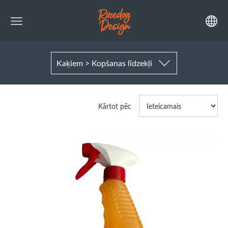
Kaķiem > Kopšanas līdzekļi
Kārtot pēc