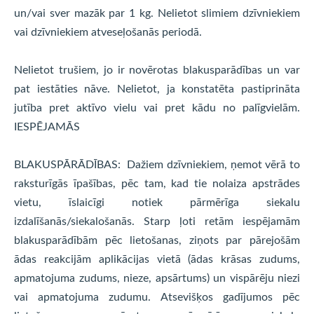
un/vai sver mazāk par 1 kg. Nelietot slimiem dzīvniekiem
vai dzīvniekiem atveseļošanās periodā.
Nelietot trušiem, jo ir novērotas blakusparādības un var
pat iestāties nāve. Nelietot, ja konstatēta pastiprināta
jutība pret aktīvo vielu vai pret kādu no palīgvielām.
IESPĒJAMĀS
BLAKUSPĀRĀDĪBAS: Dažiem dzīvniekiem, ņemot vērā to
raksturīgās īpašības, pēc tam, kad tie nolaiza apstrādes
vietu, īslaicīgi notiek pārmērīga siekalu
izdalīšanās/siekalošanās. Starp ļoti retām iespējamām
blakusparādībām pēc lietošanas, ziņots par pārejošām
ādas reakcijām aplikācijas vietā (ādas krāsas zudums,
apmatojuma zudums, nieze, apsārtums) un vispārēju niezi
vai apmatojuma zudumu. Atsevišķos gadījumos pēc