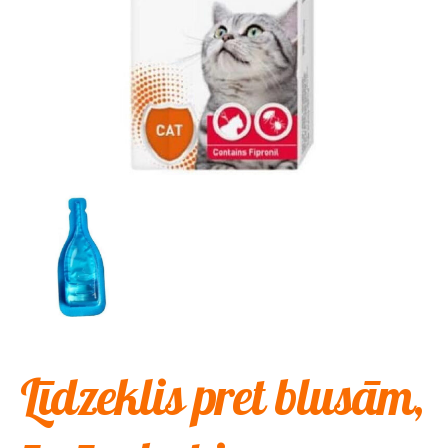
Līdzeklis pret blusām,