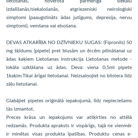
lietošanas, novērota pārmērīga siekalu
izdalīšanās/siekalošanās, atgriezeniski neiroloģiski
simptomi (paaugstināts ādas jutīgums, depresija, nervu
simptomi), vemšana vai elsošana.
DEVAS ATKARĪBA NO DZĪVNIEKU SUGAS: (Fipronils) 50
mg šķīdums (pipete) pret blusām un ērcēm pilināšanai uz
ādas kaķiem Lietošanas instrukcija Lietošanas metode -
lokāla uzklāšana uz ādas. Deva: viena 0,5ml pipete
1kaķim.Tikai ārīgai lietošanai. Neizsaiņojiet no blistera līdz
zāļu lietošanai.
Glabājiet pipetes oriģinālā iepakojumā, līdz nepieciešams
tās izmantot.
Preces krāsa un iepakojums var atšķirties no attēlā
redzamās. Produkta apraksts ir vispārīgs, tajā ne vienmēr
ir minētas visas produkta īpašības. Produktu cenas e-