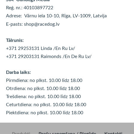
Reģ. nr.: 40103897722
Adrese:
Vārnu iela 10-10, Rīga, LV-1009, Latvija
E-pasts:
shop@racedog.lv
Tālrunis:
+371 29253131 Linda
/En Ru Lv/
+371 29203131 Raimonds
/En De Ru Lv/
Darba laiks:
Pirmdiena: no plkst. 10.00 līdz 18.00
Otrdiena: no plkst. 10.00 līdz
18.00
Trešdiena: no plkst. 10.00 līdz
18.00
Ceturtdiena: no plkst. 10.00 līdz
18.00
Piektdiena: no plkst. 10.00 līdz
18.00
Produkti
Preču saņemšana / Piegāde
Kontakti