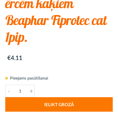
ērcēm kaķiem
Beaphar Fiprotec cat
1pip.
€4.11
Pieejams pasūtīšanai
-
+
IELIKT GROZĀ