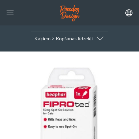
Kaķiem > Kopšanas līdzekļi