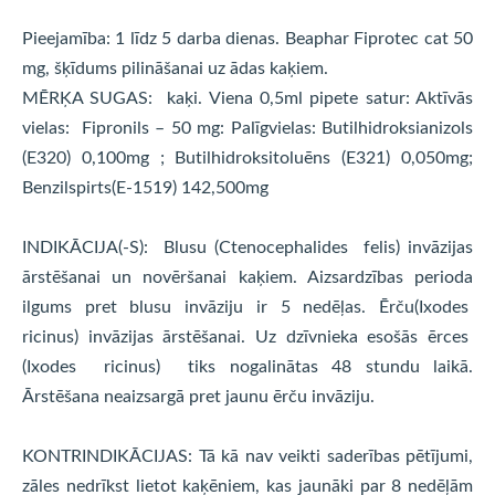
Pieejamība: 1 līdz 5 darba dienas. Beaphar Fiprotec cat 50
mg, šķīdums pilināšanai uz ādas kaķiem.
MĒRĶA SUGAS: kaķi. Viena 0,5ml pipete satur: Aktīvās
vielas: Fipronils – 50 mg: Palīgvielas: Butilhidroksianizols
(E320) 0,100mg ; Butilhidroksitoluēns (E321) 0,050mg;
Benzilspirts(E-1519) 142,500mg
INDIKĀCIJA(-S): Blusu (Ctenocephalides felis) invāzijas
ārstēšanai un novēršanai kaķiem. Aizsardzības perioda
ilgums pret blusu invāziju ir 5 nedēļas. Ērču(Ixodes
ricinus) invāzijas ārstēšanai. Uz dzīvnieka esošās ērces
(Ixodes ricinus) tiks nogalinātas 48 stundu laikā.
Ārstēšana neaizsargā pret jaunu ērču invāziju.
KONTRINDIKĀCIJAS: Tā kā nav veikti saderības pētījumi,
zāles nedrīkst lietot kaķēniem, kas jaunāki par 8 nedēļām