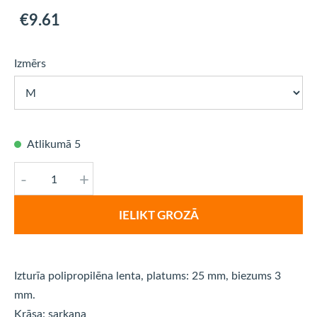
€9.61
Izmērs
Atlikumā 5
-
+
IELIKT GROZĀ
Izturīa polipropilēna lenta, platums: 25 mm, biezums 3
mm.
Krāsa: sarkana