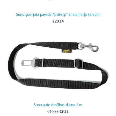
Suņu gumijota pavada "anti-slip" ar alumīnija karabīni
€20.14
Suņu auto drošības siksna 1 m
€9.33
€10.98