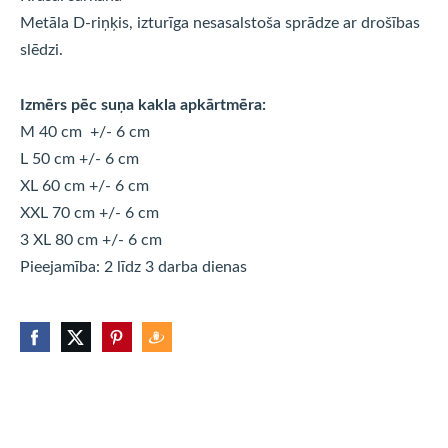
Metāla D-riņķis, izturīga nesasalstoša sprādze ar drošības
slēdzi.
Izmērs pēc suņa kakla apkārtmēra:
M 40 cm +/- 6 cm
L 50 cm +/- 6 cm
XL 60 cm +/- 6 cm
XXL 70 cm +/- 6 cm
3 XL 80 cm +/- 6 cm
Pieejamība: 2 līdz 3 darba dienas