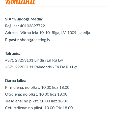
Kontakti
SIA "Gundogs Media"
Reģ. nr.: 40103897722
Adrese:
Vārnu iela 10-10, Rīga, LV-1009, Latvija
E-pasts:
shop@racedog.lv
Tālrunis:
+371 29253131 Linda
/En Ru Lv/
+371 29203131 Raimonds
/En De Ru Lv/
Darba laiks:
Pirmdiena: no plkst. 10.00 līdz 18.00
Otrdiena: no plkst. 10.00 līdz
18.00
Trešdiena: no plkst. 10.00 līdz
18.00
Ceturtdiena: no plkst. 10.00 līdz
18.00