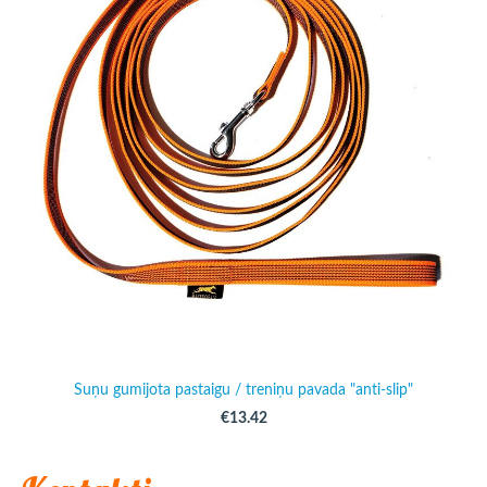
Suņu gumijota pastaigu / treniņu pavada "anti-slip"
€13.42