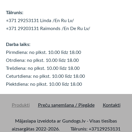
Tālrunis:
+371 29253131 Linda
/En Ru Lv/
+371 29203131 Raimonds
/En De Ru Lv/
Darba laiks:
Pirmdiena: no plkst. 10.00 līdz 18.00
Otrdiena: no plkst. 10.00 līdz
18.00
Trešdiena: no plkst. 10.00 līdz
18.00
Ceturtdiena: no plkst. 10.00 līdz
18.00
Piektdiena: no plkst. 10.00 līdz
18.00
Produkti
Preču saņemšana / Piegāde
Kontakti
Mājaslapa izveidota ar Gundogs.lv - Visas tiesības
aizsargātas 2022-2026. Tālrunis: +37129253131