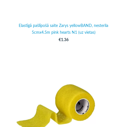
Elastīgā pašlīpošā saite Zarys yellowBAND, nesterila
5cmx4.5m pink hearts N1 (uz vietas)
€1.36