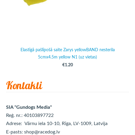
Elastīgā pašlīpošā saite Zarys yellowBAND nesterila
5cmx4.5m yellow N1 (uz vietas)
€1.20
Kontakti
SIA "Gundogs Media"
Reģ. nr.: 40103897722
Adrese:
Vārnu iela 10-10, Rīga, LV-1009, Latvija
E-pasts:
shop@racedog.lv