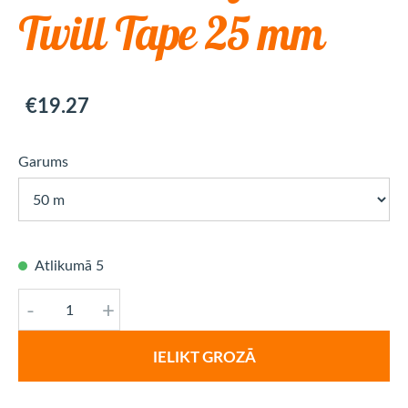
Twill Tape 25 mm
€19.27
Garums
Atlikumā 5
-
+
IELIKT GROZĀ