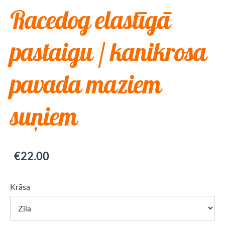
Racedog elastīgā
pastaigu / kanikrosa
pavada maziem
suņiem
€22.00
Krāsa