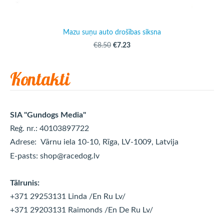
Mazu suņu auto drošības siksna
€7.23
€8.50
Kontakti
SIA "Gundogs Media"
Reģ. nr.: 40103897722
Adrese:
Vārnu iela 10-10, Rīga, LV-1009, Latvija
E-pasts:
shop@racedog.lv
Tālrunis:
+371 29253131 Linda
/En Ru Lv/
+371 29203131 Raimonds
/En De Ru Lv/