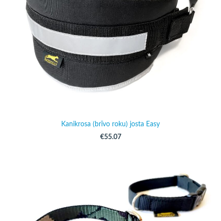
Kanikrosa (brīvo roku) josta Easy
€55.07