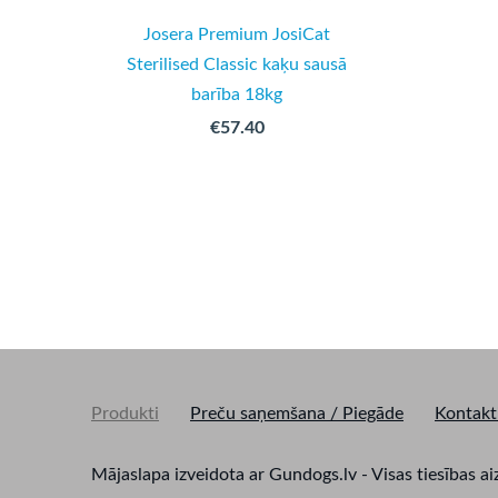
Josera Premium JosiCat
Sterilised Classic kaķu sausā
barība 18kg
€57.40
Produkti
Preču saņemšana / Piegāde
Kontakt
Mājaslapa izveidota ar Gundogs.lv - Visas tiesīb