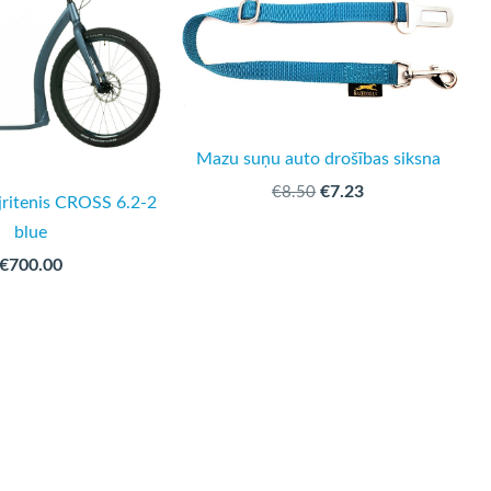
Mazu suņu auto drošības siksna
€7.23
€8.50
jritenis CROSS 6.2-2
blue
€700.00