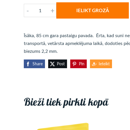
-
+
IELIKT GROZĀ
Īsāka, 85 cm gara pastaigu pavada. Ērta, kad suni nep
transportā, vetārsta apmeklējuma laikā, dodoties pēc 
biezums 2,2 mm.
Share
Post
Pin
Ieteikt
Bieži tiek pirkti kopā