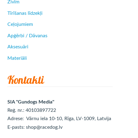
Zivīm
Tīrīšanas līdzekļi
Ceļojumiem
Apģērbi / Dāvanas
Aksesuāri
Materiāli
Kontakti
SIA "Gundogs Media"
Reģ. nr.: 40103897722
Adrese:
Vārnu iela 10-10, Rīga, LV-1009, Latvija
E-pasts:
shop@racedog.lv