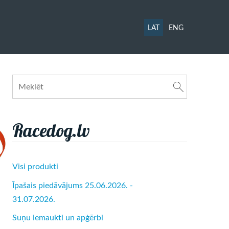
LAT
ENG
Racedog.lv
Visi produkti
Īpašais piedāvājums 25.06.2026. -
31.07.2026.
Suņu iemaukti un apģērbi