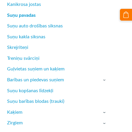
Kanikrosa jostas
Suņu pavadas
Suņu auto drošības siksnas
Suņu kakla siksnas
Skrejriteņi
Treniņu svārciņi
Guļvietas suņiem un kaķiem
Barības un piedevas suņiem
›
Suņu kopšanas līdzekļi
Suņu barības blodas (trauki)
Kaķiem
›
Zirgiem
›