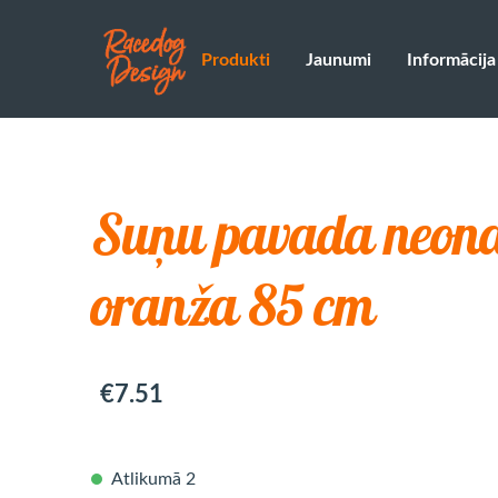
Produkti
Jaunumi
Informācija
Suņu pavada neon
oranža 85 cm
€7.51
Atlikumā 2