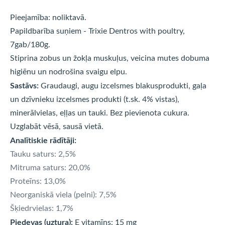
Pieejamība: noliktavā.
Papildbarība suņiem - Trixie Dentros with poultry,
7gab/180g.
Stiprina zobus un žokļa muskuļus, veicina mutes dobuma
higiēnu un nodrošina svaigu elpu.
Sastāvs:
Graudaugi, augu izcelsmes blakusprodukti, gaļa
un dzīvnieku izcelsmes produkti (t.sk. 4% vistas),
minerālvielas, eļļas un tauki. Bez pievienota cukura.
Uzglabāt vēsā, sausā vietā.
Analītiskie rādītāji:
Tauku saturs: 2,5%
Mitruma saturs: 20,0%
Proteīns: 13,0%
Neorganiskā viela (pelni): 7,5%
Šķiedrvielas: 1,7%
Piedevas (uztura):
E vitamīns: 15 mg