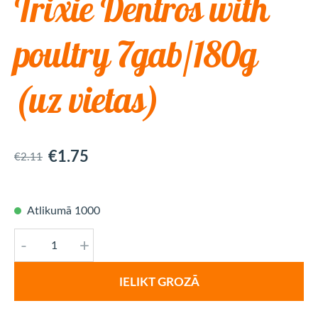
Trixie Dentros with
poultry 7gab/180g
(uz vietas)
€1.75
€2.11
Atlikumā 1000
-
+
IELIKT GROZĀ