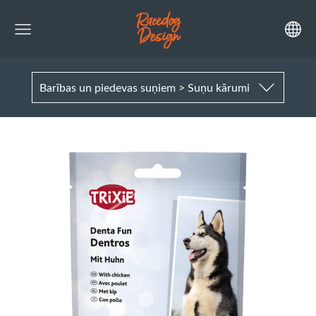
Barības un piedevas suņiem > Suņu kārumi