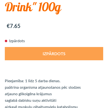
Drink" 100g
€7.65
Izpārdots
IZPĀRDOTS
Pieejamība: 1 līdz 5 darba dienas.
paātrina organisma atjaunošanos pēc slodzes
atjauno glikoigēna krājumus
saglabā dabisku suņu aktivitāti
aizkavē muskuļu olbaltumvielu katabolismu