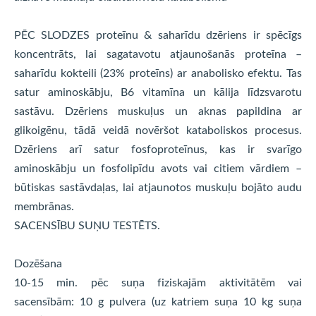
PĒC SLODZES proteīnu & saharīdu dzēriens ir spēcīgs
koncentrāts, lai sagatavotu atjaunošanās proteīna –
saharīdu kokteili (23% proteīns) ar anabolisko efektu. Tas
satur aminoskābju, B6 vitamīna un kālija līdzsvarotu
sastāvu. Dzēriens muskuļus un aknas papildina ar
glikoigēnu, tādā veidā novēršot kataboliskos procesus.
Dzēriens arī satur fosfoproteīnus, kas ir svarīgo
aminoskābju un fosfolipīdu avots vai citiem vārdiem –
būtiskas sastāvdaļas, lai atjaunotos muskuļu bojāto audu
membrānas.
SACENSĪBU SUŅU TESTĒTS.
Dozēšana
10-15 min. pēc suņa fiziskajām aktivitātēm vai
sacensībām: 10 g pulvera (uz katriem suņa 10 kg suņa