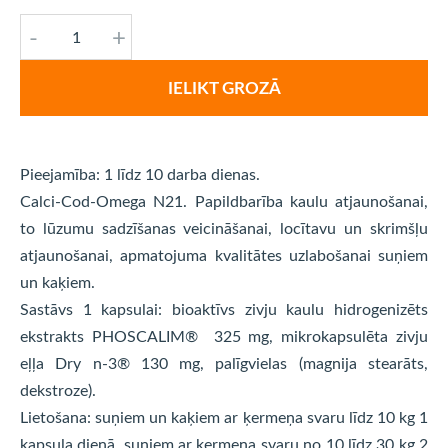
-
+
IELIKT GROZĀ
Pieejamība: 1 līdz 10 darba dienas.
Calci-Cod-Omega N21. Papildbarība kaulu atjaunošanai,
to lūzumu sadzīšanas veicināšanai, locītavu un skrimšļu
atjaunošanai, apmatojuma kvalitātes uzlabošanai suņiem
un kaķiem.
Sastāvs 1 kapsulai: bioaktīvs zivju kaulu hidrogenizēts
ekstrakts PHOSCALIM® 325 mg, mikrokapsulēta zivju
eļļa Dry n-3® 130 mg, palīgvielas (magnija stearāts,
dekstroze).
Lietošana: suņiem un kaķiem ar ķermeņa svaru līdz 10 kg 1
kapsula dienā, suņiem ar ķermeņa svaru no 10 līdz 30 kg 2