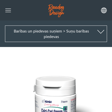
Barības un piedevas suņiem > Suņu barības
piedevas