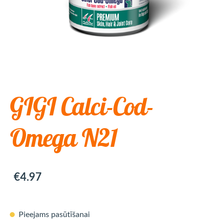
GIGI Calci-Cod-
Omega N21
€4.97
Pieejams pasūtīšanai