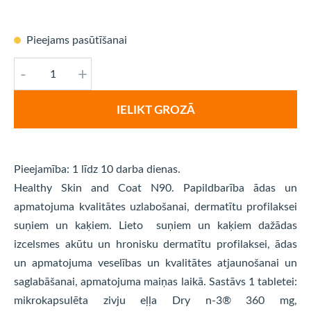
Pieejams pasūtīšanai
-
+
IELIKT GROZĀ
Pieejamība: 1 līdz 10 darba dienas.
Healthy Skin and Coat N90. Papildbarība ādas un
apmatojuma kvalitātes uzlabošanai, dermatītu profilaksei
suņiem un kaķiem. Lieto suņiem un kaķiem dažādas
izcelsmes akūtu un hronisku dermatītu profilaksei, ādas
un apmatojuma veselības un kvalitātes atjaunošanai un
saglabāšanai, apmatojuma maiņas laikā. Sastāvs 1 tabletei:
mikrokapsulēta zivju eļļa Dry n-3® 360 mg,