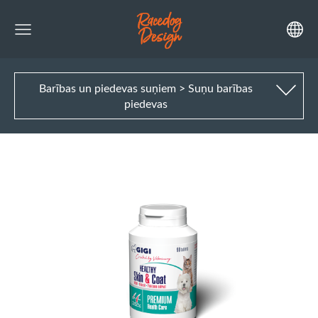
Barības un piedevas suņiem > Suņu barības
piedevas