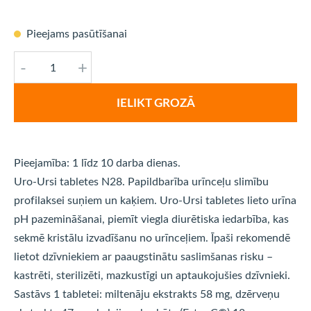
Pieejams pasūtīšanai
-
+
IELIKT GROZĀ
Pieejamība: 1 līdz 10 darba dienas.
Uro-Ursi tabletes N28. Papildbarība urīnceļu slimību
profilaksei suņiem un kaķiem. Uro-Ursi tabletes lieto urīna
pH pazemināšanai, piemīt viegla diurētiska iedarbība, kas
sekmē kristālu izvadīšanu no urīnceļiem. Īpaši rekomendē
lietot dzīvniekiem ar paaugstinātu saslimšanas risku –
kastrēti, sterilizēti, mazkustīgi un aptaukojušies dzīvnieki.
Sastāvs 1 tabletei: miltenāju ekstrakts 58 mg, dzērveņu