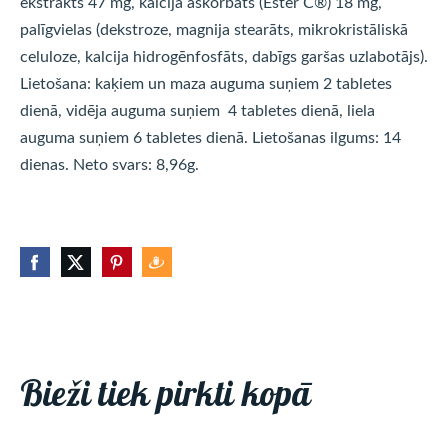
ekstrakts 47 mg, kalcija askorbāts (Ester C®) 18 mg,
palīgvielas (dekstroze, magnija stearāts, mikrokristāliskā
celuloze, kalcija hidrogēnfosfāts, dabīgs garšas uzlabotājs).
Lietošana: kaķiem un maza auguma suņiem 2 tabletes
dienā, vidēja auguma suņiem 4 tabletes dienā, liela
auguma suņiem 6 tabletes dienā. Lietošanas ilgums: 14
dienas. Neto svars: 8,96g.
Bieži tiek pirkti kopā