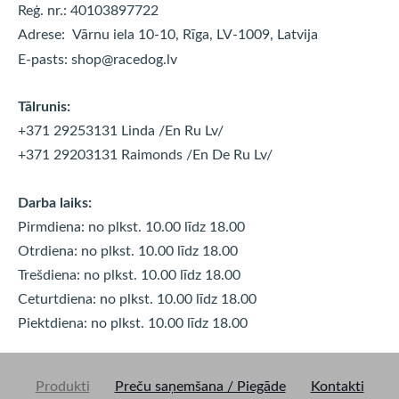
Reģ. nr.: 40103897722
Adrese:
Vārnu iela 10-10, Rīga, LV-1009, Latvija
E-pasts:
shop@racedog.lv
Tālrunis:
+371 29253131 Linda
/En Ru Lv/
+371 29203131 Raimonds
/En De Ru Lv/
Darba laiks:
Pirmdiena: no plkst. 10.00 līdz 18.00
Otrdiena: no plkst. 10.00 līdz
18.00
Trešdiena: no plkst. 10.00 līdz
18.00
Ceturtdiena: no plkst. 10.00 līdz
18.00
Piektdiena: no plkst. 10.00 līdz
18.00
Produkti
Preču saņemšana / Piegāde
Kontakti