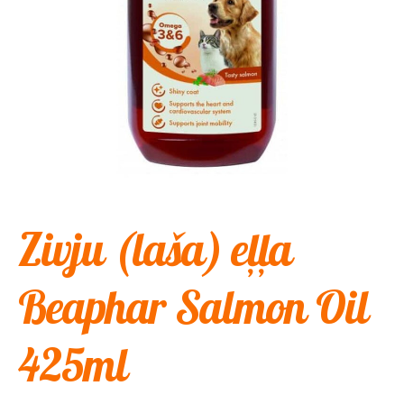
Zivju (laša) eļļa
Beaphar Salmon Oil
425ml