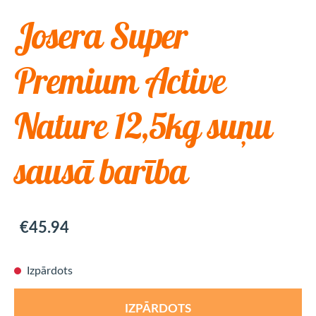
Josera Super
Premium Active
Nature 12,5kg suņu
sausā barība
€45.94
Izpārdots
IZPĀRDOTS