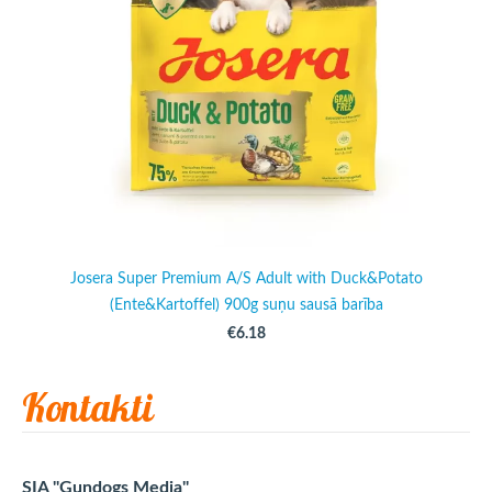
Josera Super Premium A/S Adult with Duck&Potato
(Ente&Kartoffel) 900g suņu sausā barība
€6.18
Kontakti
SIA "Gundogs Media"