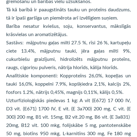
gremošanu un barības vielu uzsūkšanos.
Tā kā barībā ir paaugstināts tauku un proteīns daudzums,
tā ir īpaši garšīga un piemērota arī izvēlīgiem suņiem.
Barība nesatur kviešus, soju, konservantus, mākslīgās
krāsvielas un aromatizētājus.
Sastāvs: mājputnu gaļas milti 27.5 %, rīsi 26 %, kartupeļu
ciete 13.4%, mājputnu tauki, jēra gaļas milti 9%,
cukurbiešu graizījumi, hidrolizēts mājputnu proteīns,
raugs, cigoriņu pulveris, nātrija hlorīds, kālija hlorīds.
Analītiskie komponenti: Kopproteīns 26,0%, kopeļļas un
tauki 16,0%, koppelni 7.9%, kopšķiedra 2,1%, kalcijs 2%,
fosfors 1.2%, nātrijs 0,45%, magnijs 0,11%, kālijs 0,5%.
Uzturfizioloģiskās piedevas 1 kg: A vit (E672) 17 000 IV,
D3 vit. (E671) 1700 IV, E vit. (E 3a700) 200 mg, C vit. (E
300) 200 mg, B1 vit. 15mg, B2 vit.20 mg, B6 vit. (E 3a831)
20mg, B12 vit. 100 mkg, folijskābe 5 mg, pantotenskābe
50 mg, biotīns 950 mkg, L-karnitīns 300 mg, Fe 180 mg