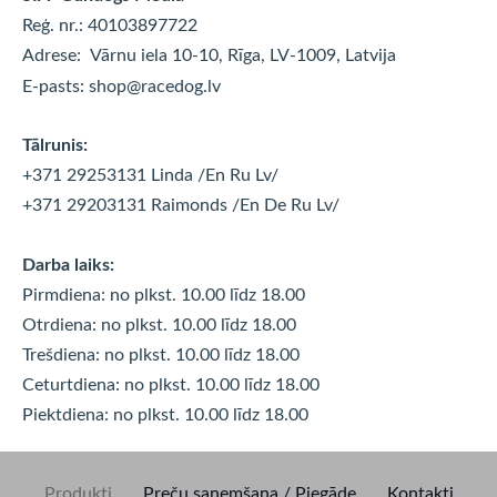
Reģ. nr.: 40103897722
Adrese:
Vārnu iela 10-10, Rīga, LV-1009, Latvija
E-pasts:
shop@racedog.lv
Tālrunis:
+371 29253131 Linda
/En Ru Lv/
+371 29203131 Raimonds
/En De Ru Lv/
Darba laiks:
Pirmdiena: no plkst. 10.00 līdz 18.00
Otrdiena: no plkst. 10.00 līdz
18.00
Trešdiena: no plkst. 10.00 līdz
18.00
Ceturtdiena: no plkst. 10.00 līdz
18.00
Piektdiena: no plkst. 10.00 līdz
18.00
Produkti
Preču saņemšana / Piegāde
Kontakti