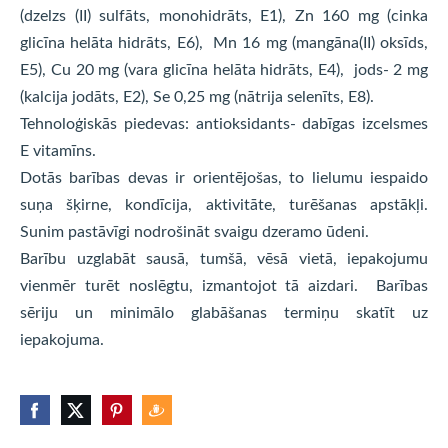
(dzelzs (II) sulfāts, monohidrāts, E1), Zn 160 mg (cinka
glicīna helāta hidrāts, E6), Mn 16 mg (mangāna(II) oksīds,
E5), Cu 20 mg (vara glicīna helāta hidrāts, E4), jods- 2 mg
(kalcija jodāts, E2), Se 0,25 mg (nātrija selenīts, E8).
Tehnoloģiskās piedevas: antioksidants- dabīgas izcelsmes
E vitamīns.
Dotās barības devas ir orientējošas, to lielumu iespaido
suņa šķirne, kondīcija, aktivitāte, turēšanas apstākļi.
Sunim pastāvīgi nodrošināt svaigu dzeramo ūdeni.
Barību uzglabāt sausā, tumšā, vēsā vietā, iepakojumu
vienmēr turēt noslēgtu, izmantojot tā aizdari. Barības
sēriju un minimālo glabāšanas termiņu skatīt uz
iepakojuma.