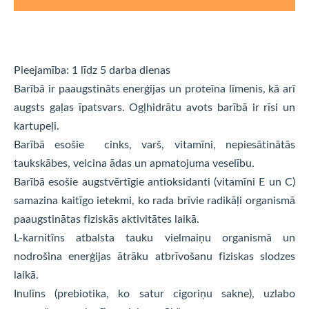
Pieejamība: 1 līdz 5 darba dienas
Barībā ir paaugstināts enerģijas un proteīna līmenis, kā arī
augsts gaļas īpatsvars. Ogļhidrātu avots barībā ir rīsi un
kartupeļi.
Barībā esošie cinks, varš, vitamīni, nepiesātinātās
taukskābes, veicina ādas un apmatojuma veselību.
Barībā esošie augstvērtīgie antioksidanti (vitamīni E un C)
samazina kaitīgo ietekmi, ko rada brīvie radikāļi organismā
paaugstinātas fiziskās aktivitātes laikā.
L-karnitīns atbalsta tauku vielmaiņu organismā un
nodrošina enerģijas ātrāku atbrīvošanu fiziskas slodzes
laikā.
Inulīns (prebiotika, ko satur cigoriņu sakne), uzlabo