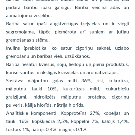
padara barību īpaši garšīgu. Barība veicina ādas un
apmatojuma veselību.
Barība satur īpaši augstvērtīgas izejvielas un ir viegli
sagremojama, tāpēc piemērota arī suņiem ar jutīgu
gremošanas sistēmu.
Inulīns (prebiotika, ko satur cigoriņu sakne), uzlabo
gremošanu un barības vielu uzsūkšanos.
Barība nesatur kviešus, soju, liellopu un piena produktus,
konservantus, mākslīgās krāsvielas un aromatizētājus.
Sastāvs: mājputnu gaļas milti 36%, rīsi, kukurūza,
mājputnu tauki 10%, kukurūzas milti, cukurbiešu
graizījumi, hidrolizēts mājputnu proteīns, cigoriņu
pulveris, kālija hlorīds, nātrija hlorīds.
Analītiskie komponenti: Kopproteīns 27%, kopeļļas un
tauki 16%, kopšķiedra 2,5%, koppelni 7%, kalcijs 1,4%,
fosfors 1%, nātrijs 0,4%, magnijs 0,1%.