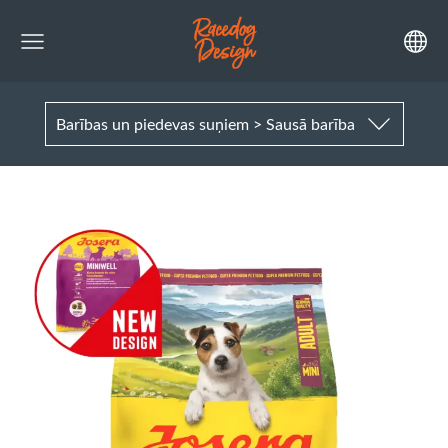
Barības un piedevas suņiem > Sausā barība