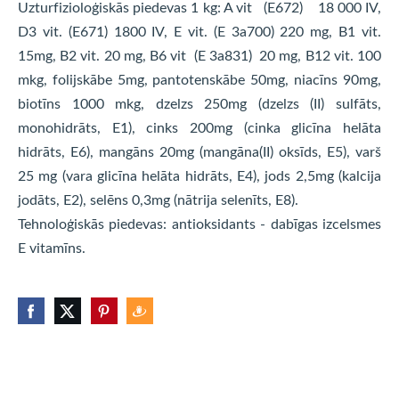
Uzturfizioloģiskās piedevas 1 kg: A vit (E672) 18 000 IV,
D3 vit. (E671) 1800 IV, E vit. (E 3a700) 220 mg, B1 vit.
15mg, B2 vit. 20 mg, B6 vit (E 3a831) 20 mg, B12 vit. 100
mkg, folijskābe 5mg, pantotenskābe 50mg, niacīns 90mg,
biotīns 1000 mkg, dzelzs 250mg (dzelzs (II) sulfāts,
monohidrāts, E1), cinks 200mg (cinka glicīna helāta
hidrāts, E6), mangāns 20mg (mangāna(II) oksīds, E5), varš
25 mg (vara glicīna helāta hidrāts, E4), jods 2,5mg (kalcija
jodāts, E2), selēns 0,3mg (nātrija selenīts, E8).
Tehnoloģiskās piedevas: antioksidants - dabīgas izcelsmes
E vitamīns.