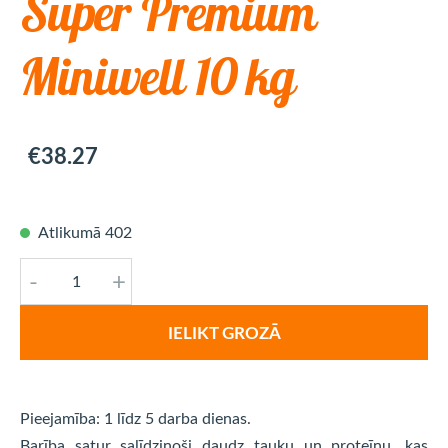
Super Premium
Miniwell 10 kg
€38.27
Atlikumā 402
-
+
IELIKT GROZĀ
Pieejamība: 1 līdz 5 darba dienas.
Barība satur salīdzinoši daudz tauku un proteīnu, kas