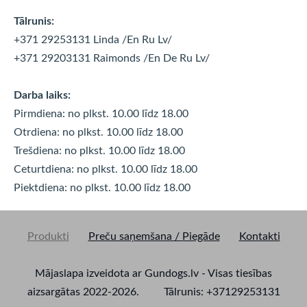
Tālrunis:
+371 29253131 Linda
/En Ru Lv/
+371 29203131 Raimonds
/En De Ru Lv/
Darba laiks:
Pirmdiena: no plkst. 10.00 līdz 18.00
Otrdiena: no plkst. 10.00 līdz
18.00
Trešdiena: no plkst. 10.00 līdz
18.00
Ceturtdiena: no plkst. 10.00 līdz
18.00
Piektdiena: no plkst. 10.00 līdz
18.00
Produkti
Preču saņemšana / Piegāde
Kontakti
Mājaslapa izveidota ar Gundogs.lv - Visas tiesības
aizsargātas 2022-2026. Tālrunis: +37129253131