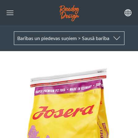
Barības un piedevas suņiem > Sausā barība