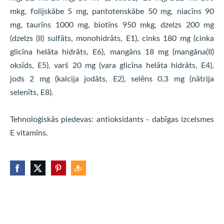
mkg, folijskābe 5 mg, pantotenskābe 50 mg, niacīns 90
mg, taurīns 1000 mg, biotīns 950 mkg, dzelzs 200 mg
(dzelzs (II) sulfāts, monohidrāts, E1), cinks 180 mg (cinka
glicīna helāta hidrāts, E6), mangāns 18 mg (mangāna(II)
oksīds, E5), varš 20 mg (vara glicīna helāta hidrāts, E4),
jods 2 mg (kalcija jodāts, E2), selēns 0,3 mg (nātrija
selenīts, E8).
Tehnoloģiskās piedevas: antioksidants - dabīgas izcelsmes
E vitamīns.