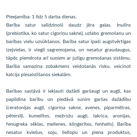
Pieejamība: 1 līdz 5 darba dienas.
Barība satur salīdzinoši daudz jēra gaļas. Inulīns
(prebiotika, ko satur cigoriņu sakne), uzlabo gremošanu un
barības vielu uzsūkšanos. Barība satur īpaši augstvērtīgas
izejvielas, ir viegli sagremojama, un nesatur graudaugus,
tāpēc piemērota arī suņiem ar jutīgu gremošanas sistēmu.
Barība samazina zobakmens veidošanās risku, veicinot
kalcija piesaistīšanos siekalām.
Barības sastāvā ir iekļauti dažādi garšaugi un augļi, kas
papildina barību un piedāvā sunim garšas dažādību
(ceratonijas augļi, cigoriņa sakne, avenes, piparmētras,
pētersīļi, kumelītes, mežrožu augļi, lakrica, aronijas,
fenugreka sēklas, mellenes, kliņģerītes, fenhelis). Barība
nesatur kviešus, soju, liellopu un piena produktus,