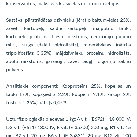
konservantus, mākslīgās krāsvielas un aromatizētājus.
Sastāvs: pārstrādātas dzīvnieku (jēra) olbaltumvielas 25%,
žāvēti kartupeļi, saldie kartupeļi, mājputnu tauki,
kartupeļu proteīns, biešu mīkstums, ceratoniju pupiņu
milti, raugs (daļēji hidrolizēts), minerālvielas (nātrija
tripolifosfāts 0.35%), mājdzīvnieku proteīnu hidrolizāts,
ābolu mīkstums, garšaugi, žāvēti augļi, cigoriņu sakņu
pulveris.
Analītiskie komponenti: Kopproteīns 25%, kopeļļas un
tauki 17%, kopšķiedra 2.2%, koppelni 9.1%, kalcijs 2%,
fosfors 1,25%, nātrijs 0,45%.
Uzturfizioloģiskās piedevas 1 kg: A vit (E672) 18 000 IV,
D3 vit. (E671) 1800 IV, E vit. (E 3a700) 200 mg, B1 vit. 15
mg, B2 vit. 20 mg, B6 vit (E 3a831) 20 mg, B12 vit. 100