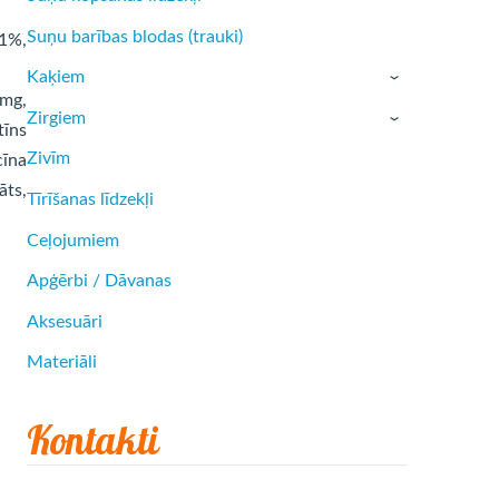
Suņu barības blodas (trauki)
.1%,
Kaķiem
›
 mg,
Zirgiem
›
tīns
Zivīm
cīna
āts,
Tīrīšanas līdzekļi
Ceļojumiem
Apģērbi / Dāvanas
Aksesuāri
Materiāli
Kontakti