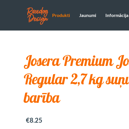
Produkti
Jaunumi
Informācija
Josera Premium J
Regular 2,7 kg suņ
barība
€8.25