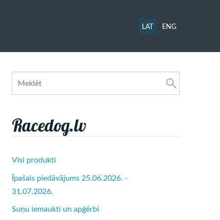
LAT
ENG
Racedog.lv
Visi produkti
Īpašais piedāvājums 25.06.2026. -
31.07.2026.
Suņu iemaukti un apģērbi