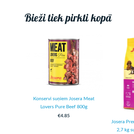
Bieži tiek pirkti kopā
Konservi suņiem Josera Meat
Lovers Pure Beef 800g
€4.85
Josera Pr
2,7 kg s