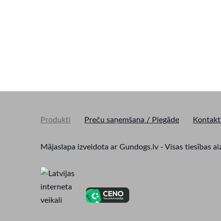
Produkti
Preču saņemšana / Piegāde
Kontakt
Mājaslapa izveidota ar Gundogs.lv - Visas tiesīb