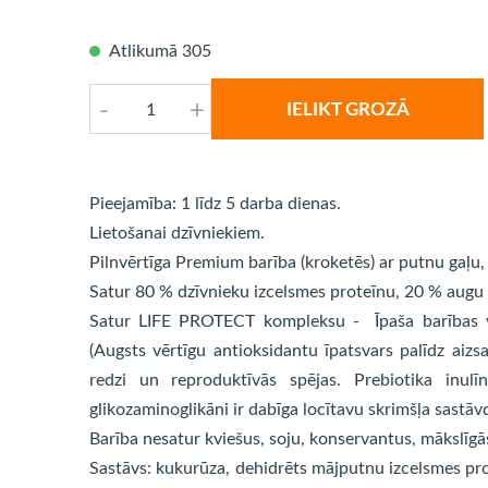
Atlikumā 305
-
+
IELIKT GROZĀ
Pieejamība: 1 līdz 5 darba dienas.
Lietošanai dzīvniekiem.
Pilnvērtīga Premium barība (kroketēs) ar putnu gaļu
Satur 80 % dzīvnieku izcelsmes proteīnu, 20 % augu 
Satur LIFE PROTECT kompleksu - Īpaša barības vie
(Augsts vērtīgu antioksidantu īpatsvars palīdz aizsa
redzi un reproduktīvās spējas. Prebiotika inulīn
glikozaminoglikāni ir dabīga locītavu skrimšļa sastāvd
Barība nesatur kviešus, soju, konservantus, mākslīgā
Sastāvs: kukurūza, dehidrēts mājputnu izcelsmes pro