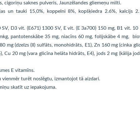
as, cigoriņu saknes pulveris, Jaunzēlandes gliemeņu milti.
ļas un tauki 15,0%, koppelni 8%, kopšķiedra 2.6%, kalcijs 2
0 SV, D3 vit. (E671) 1300 SV, E vit. (E 3a700) 150 mg, B1 vit. 10
 mkg, pantotenskābe 35 mg, niacīns 60 mg, folijskābe 4 mg, bio
 mg (dzelzs (II) sulfāts, monohidrāts, E1), Zn 160 mg (cinka gli
, Cu 20 mg (vara glicīna helāta hidrāts, E4), jods 2 mg (kālija jod
smes E vitamīns.
 vienmēr turēt noslēgtu, izmantojot tā aizdari.
miņu skatīt uz iepakojuma.