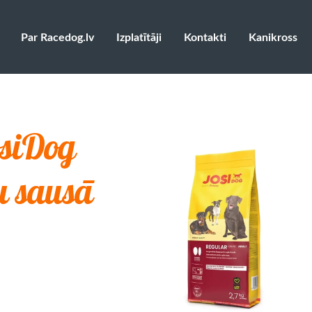
Par Racedog.lv
Izplatītāji
Kontakti
Kanikross
osiDog
u sausā