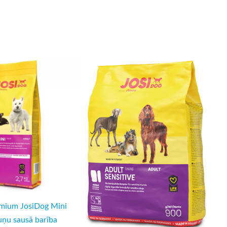
emium JosiDog Mini
uņu sausā barība