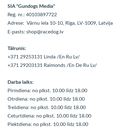
SIA "Gundogs Media"
Reģ. nr.: 40103897722
Adrese:
Vārnu iela 10-10, Rīga, LV-1009, Latvija
E-pasts:
shop@racedog.lv
Tālrunis:
+371 29253131 Linda
/En Ru Lv/
+371 29203131 Raimonds
/En De Ru Lv/
Darba laiks:
Pirmdiena: no plkst. 10.00 līdz 18.00
Otrdiena: no plkst. 10.00 līdz
18.00
Trešdiena: no plkst. 10.00 līdz
18.00
Ceturtdiena: no plkst. 10.00 līdz
18.00
Piektdiena: no plkst. 10.00 līdz
18.00