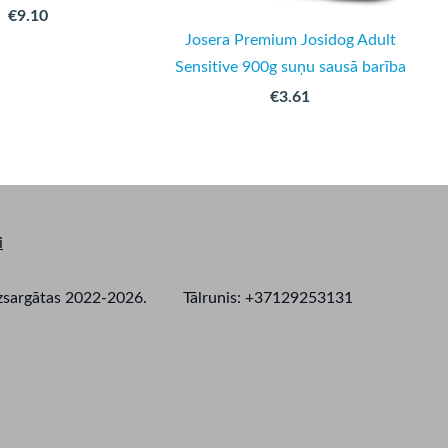
€9.10
Josera Premium Josidog Adult
Sensitive 900g suņu sausā barība
€3.61
i
as aizsargātas 2022-2026. Tālrunis: +37129253131