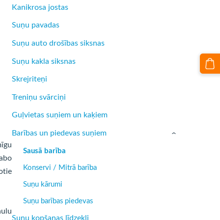
Kanikrosa jostas
Suņu pavadas
Suņu auto drošības siksnas
Suņu kakla siksnas
Skrejriteņi
Treniņu svārciņi
Guļvietas suņiem un kaķiem
Barības un piedevas suņiem
›
mīgu
Sausā barība
labo
Konservi / Mitrā barība
otie
Suņu kārumi
Suņu barības piedevas
aulu
Suņu kopšanas līdzekļi