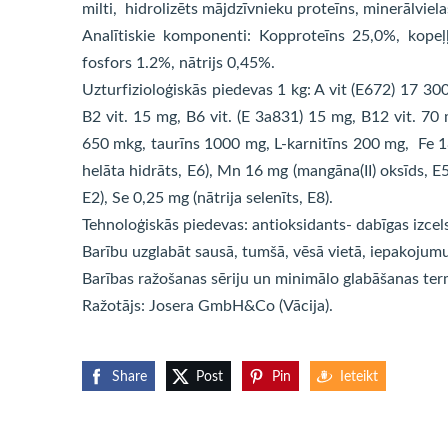
milti, hidrolizēts mājdzīvnieku proteīns, minerālviel
Analītiskie komponenti: Kopproteīns 25,0%, kopeļ
fosfors 1.2%, nātrijs 0,45%.
Uzturfizioloģiskās piedevas 1 kg: A vit (E672) 17 30
B2 vit. 15 mg, B6 vit. (E 3a831) 15 mg, B12 vit. 70
650 mkg, taurīns 1000 mg, L-karnitīns 200 mg, Fe 180
helāta hidrāts, E6), Mn 16 mg (mangāna(II) oksīds, E5)
E2), Se 0,25 mg (nātrija selenīts, E8).
Tehnoloģiskās piedevas: antioksidants- dabīgas izcel
Barību uzglabāt sausā, tumšā, vēsā vietā, iepakojumu
Barības ražošanas sēriju un minimālo glabāšanas ter
Ražotājs: Josera GmbH&Co (Vācija).
Share
Post
Pin
Ieteikt