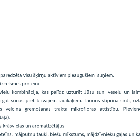
, paredzēta visu šķirņu aktīviem pieaugušiem suņiem.
izcelsmes proteīnu.
lu kombinācija, kas palīdz uzturēt Jūsu suni veselu un lai
rgāt šūnas pret brīvajiem radikāļiem. Taurīns stiprina sirdi, uz
s veicina gremošanas trakta mikrofloras attīstību. Pievien
aļa).
s krāsvielas un aromatizētājus.
teīns, mājputnu tauki, biešu mīkstums, mājdzīvnieku gaļas un k