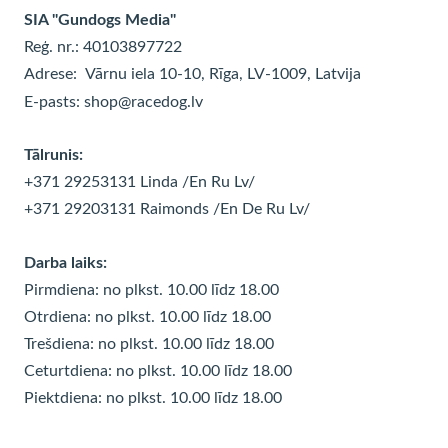
SIA "Gundogs Media"
Reģ. nr.: 40103897722
Adrese:
Vārnu iela 10-10, Rīga, LV-1009, Latvija
E-pasts:
shop@racedog.lv
Tālrunis:
+371 29253131 Linda
/En Ru Lv/
+371 29203131 Raimonds
/En De Ru Lv/
Darba laiks:
Pirmdiena: no plkst. 10.00 līdz 18.00
Otrdiena: no plkst. 10.00 līdz
18.00
Trešdiena: no plkst. 10.00 līdz
18.00
Ceturtdiena: no plkst. 10.00 līdz
18.00
Piektdiena: no plkst. 10.00 līdz
18.00