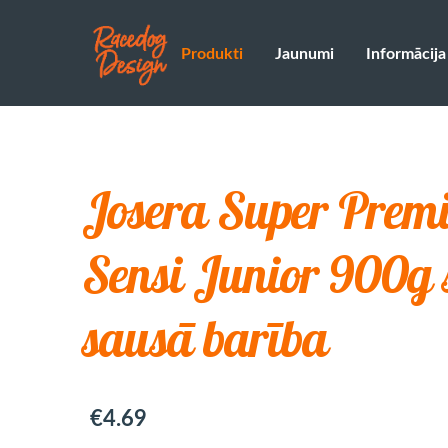
Produkti
Jaunumi
Informācija
Josera Super Pre
Sensi Junior 900g
sausā barība
€4.69