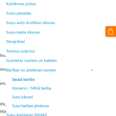
Kanikrosa jostas
Suņu pavadas
Suņu auto drošības siksnas
Suņu kakla siksnas
Skrejriteņi
Treniņu svārciņi
ību,
Guļvietas suņiem un kaķiem
eīns
Barības un piedevas suņiem
›
Sausā barība
nam,
Konservi / Mitrā barība
Suņu kārumi
 4%,
Suņu barības piedevas
lija
Suņu kopšanas līdzekļi