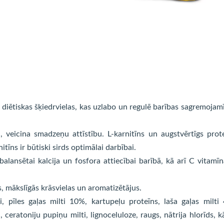
as diētiskas šķiedrvielas, kas uzlabo un regulē barības sagremojam
ā, veicina smadzeņu attīstību. L-karnitīns un augstvērtīgs prot
tīns ir būtiski sirds optimālai darbībai.
abalansētai kalcija un fosfora attiecībai barībā, kā arī C vitamī
, mākslīgās krāsvielas un aromatizētājus.
i, pīles gaļas milti 10%, kartupeļu proteīns, laša gaļas milti
ceratoniju pupiņu milti, lignoceluloze, raugs, nātrija hlorīds, kā