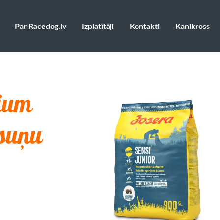
Par Racedog.lv
Izplatītāji
Kontakti
Kanikross
mium
 suņu