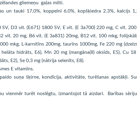
nzēlandes gliemeņu gaļas milti.
as un tauki 17,0%, koppelni 6.0%, kopšķiedra 2.3%, kalcijs 1
0 SV, D3 vit. (E671) 1800 SV, E vit. (E 3a700) 220 mg, C vit. 20
B2 vit. 20 mg, B6 vit. (E 3a831) 20mg, B12 vit. 100 mkg, folijskā
00 mkg, L-karnitīns 200mg, taurīns 1000mg, Fe 220 mg (dzelzs 
a helāta hidrāts, E6), Mn 20 mg (mangāna(II) oksīds, E5), Cu 1
dāts, E2), Se 0,3 mg (nātrija selenīts, E8).
smes E vitamīns.
paido suņa šķirne, kondīcija, aktivitāte, turēšanas apstākļi. S
u vienmēr turēt noslēgtu, izmantojot tā aizdari. Barības sērij