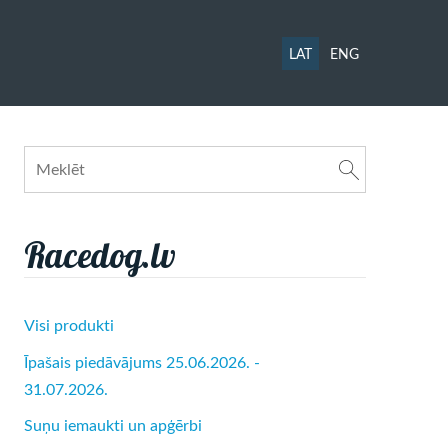
LAT
ENG
Racedog.lv
Visi produkti
Īpašais piedāvājums 25.06.2026. -
31.07.2026.
Suņu iemaukti un apģērbi