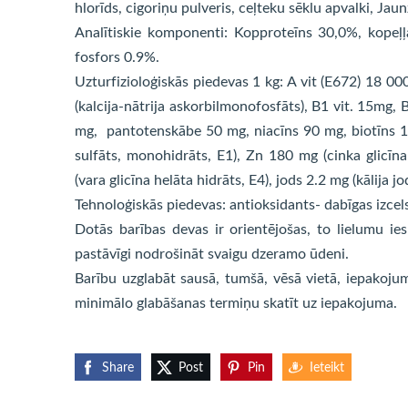
hlorīds, cigoriņu pulveris, ceļteku sēklu apvalki, Jau
Analītiskie komponenti: Kopproteīns 30,0%, kopeļļ
fosfors 0.9%.
Uzturfizioloģiskās piedevas 1 kg: A vit (E672) 18 00
(kalcija-nātrija askorbilmonofosfāts), B1 vit. 15mg, 
mg, pantotenskābe 50 mg, niacīns 90 mg, biotīns 10
sulfāts, monohidrāts, E1), Zn 180 mg (cinka glicīn
(vara glicīna helāta hidrāts, E4), jods 2.2 mg (kālija jo
Tehnoloģiskās piedevas: antioksidants- dabīgas izcel
Dotās barības devas ir orientējošas, to lielumu ies
pastāvīgi nodrošināt svaigu dzeramo ūdeni.
Barību uzglabāt sausā, tumšā, vēsā vietā, iepakojum
minimālo glabāšanas termiņu skatīt uz iepakojuma.
Share
Post
Pin
Ieteikt