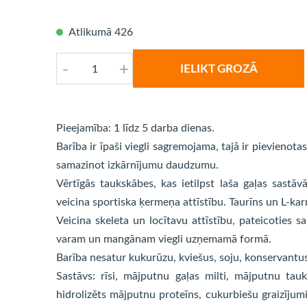
Atlikumā 426
-
+
IELIKT GROZĀ
Pieejamība: 1 līdz 5 darba dienas.
Barība ir īpaši viegli sagremojama, tajā ir pievienot
samazinot izkārnījumu daudzumu.
Vērtīgās taukskābes, kas ietilpst laša gaļas sastāv
veicina sportiska ķermeņa attīstību. Taurīns un L-karni
Veicina skeleta un locītavu attīstību, pateicoties s
varam un mangānam viegli uzņemamā formā.
Barība nesatur kukurūzu, kviešus, soju, konservantus
Sastāvs: rīsi, mājputnu gaļas milti, mājputnu tauk
hidrolizēts mājputnu proteīns, cukurbiešu graizījumi, 