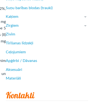
Suņu barības blodas (trauki)
,2%,
Kaķiem
›
0 mg
Zirgiem
›
be 5
Zivīm
(II)
8 mg
Tīrīšanas līdzekļi
Ceļojumiem
unim
Apģērbi / Dāvanas
Aksesuāri
u un
Materiāli
Kontakti