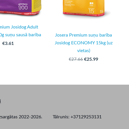
mium Josidog Adult
0g suņu sausā barība
Josera Premium suņu barība
Josidog ECONOMY 15kg (uz
€3.61
vietas)
€25.99
€27.66
i
as aizsargātas 2022-2026. Tālrunis: +37129253131