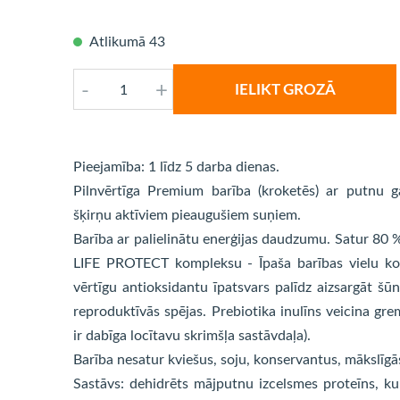
Atlikumā 43
-
+
IELIKT GROZĀ
Pieejamība: 1 līdz 5 darba dienas.
Pilnvērtīga Premium barība (kroketēs) ar putnu g
šķirņu aktīviem pieaugušiem suņiem.
Barība ar palielinātu enerģijas daudzumu. Satur 80 
LIFE PROTECT kompleksu - Īpaša barības vielu kom
vērtīgu antioksidantu īpatsvars palīdz aizsargāt šūn
reproduktīvās spējas. Prebiotika inulīns veicina gre
ir dabīga locītavu skrimšļa sastāvdaļa).
Barība nesatur kviešus, soju, konservantus, mākslīgā
Sastāvs: dehidrēts mājputnu izcelsmes proteīns, ku