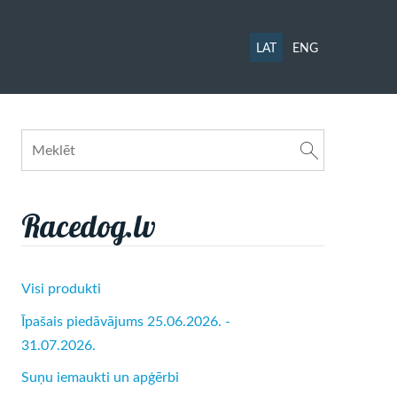
LAT
ENG
Racedog.lv
Visi produkti
Īpašais piedāvājums 25.06.2026. -
31.07.2026.
Suņu iemaukti un apģērbi