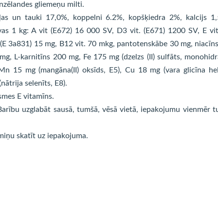
unzēlandes gliemeņu milti.
ļas un tauki 17,0%, koppelni 6.2%, kopšķiedra 2%, kalcijs 1
vas 1 kg: A vit (E672) 16 000 SV, D3 vit. (E671) 1200 SV, E vit
. (E 3a831) 15 mg, B12 vit. 70 mkg, pantotenskābe 30 mg, niacīn
mg, L-karnitīns 200 mg, Fe 175 mg (dzelzs (II) sulfāts, monohidr
 Mn 15 mg (mangāna(II) oksīds, E5), Cu 18 mg (vara glicīna he
nātrija selenīts, E8).
smes E vitamīns.
arību uzglabāt sausā, tumšā, vēsā vietā, iepakojumu vienmēr t
miņu skatīt uz iepakojuma.