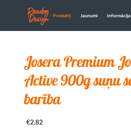
Produkti
Jaunumi
Informācija
Josera Premium J
Active 900g suņu 
barība
€2.82