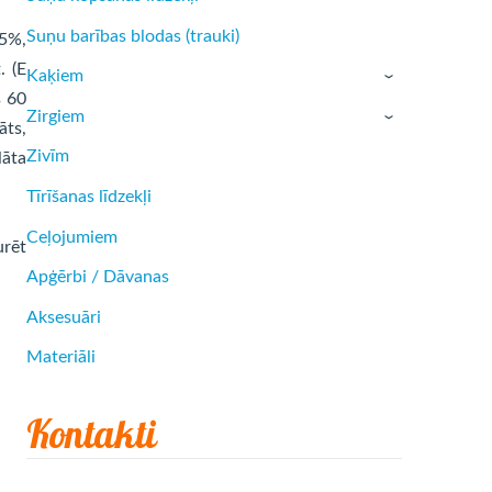
Suņu barības blodas (trauki)
,5%,
. (E
Kaķiem
›
s 60
Zirgiem
›
āts,
Zivīm
lāta
Tīrīšanas līdzekļi
Ceļojumiem
urēt
Apģērbi / Dāvanas
Aksesuāri
Materiāli
Kontakti