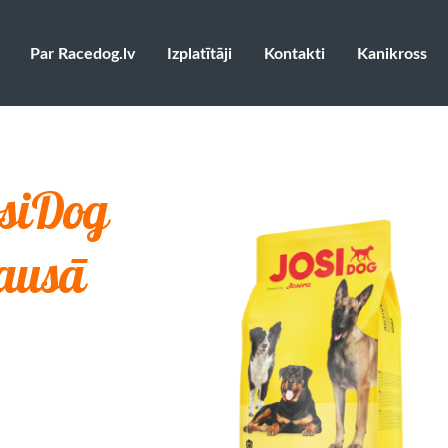
Par Racedog.lv
Izplatītāji
Kontakti
Kanikross
osiDog
sausā