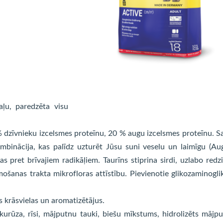
aļu, paredzēta visu
% dzīvnieku izcelsmes proteīnu, 20 % augu izcelsmes proteīnu. S
binācija, kas palīdz uzturēt Jūsu suni veselu un laimīgu (Au
as pret brīvajiem radikāļiem. Taurīns stiprina sirdi, uzlabo redz
mošanas trakta mikrofloras attīstību. Pievienotie glikozaminogli
s krāsvielas un aromatizētājus.
kurūza, rīsi, mājputnu tauki, biešu mīkstums, hidrolizēts mājp