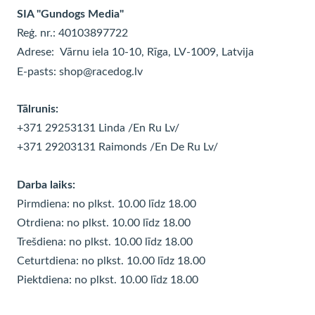
SIA "Gundogs Media"
Reģ. nr.: 40103897722
Adrese:
Vārnu iela 10-10, Rīga, LV-1009, Latvija
E-pasts:
shop@racedog.lv
Tālrunis:
+371 29253131 Linda
/En Ru Lv/
+371 29203131 Raimonds
/En De Ru Lv/
Darba laiks:
Pirmdiena: no plkst. 10.00 līdz 18.00
Otrdiena: no plkst. 10.00 līdz
18.00
Trešdiena: no plkst. 10.00 līdz
18.00
Ceturtdiena: no plkst. 10.00 līdz
18.00
Piektdiena: no plkst. 10.00 līdz
18.00