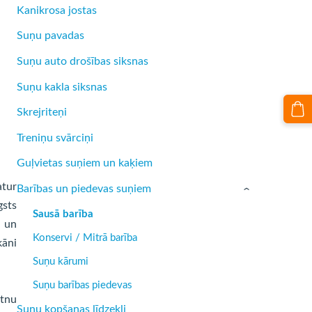
Kanikrosa jostas
Suņu pavadas
Suņu auto drošības siksnas
Suņu kakla siksnas
Skrejriteņi
Treniņu svārciņi
Guļvietas suņiem un kaķiem
atur
Barības un piedevas suņiem
›
gsts
Sausā barība
i un
Konservi / Mitrā barība
kāni
Suņu kārumi
Suņu barības piedevas
utnu
Suņu kopšanas līdzekļi