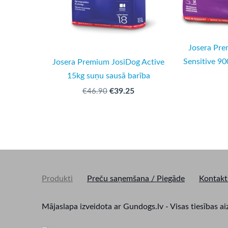
Josera Pre
Sensitive 90
Josera Premium JosiDog Active
15kg suņu sausā barība
€39.25
€46.90
Produkti
Preču saņemšana / Piegāde
Kontakt
Mājaslapa izveidota ar Gundogs.lv - Visas tiesīb