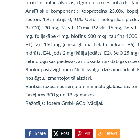
proteīns, minerālvielas, cigoriņu saknes pulveris, Ja
Analītiskie komponenti: Kopproteīns 25,0%, kopeļ
fosfors 1%, nātrijs 0,40%. Uzturfizioloģiskās piede
3a700) 130 mg, B1 vit. 10 mg, B2 vit. 15 mg, B6 vit
mg, folijskābe 4 mg, biotīns 600 mkg, taurīns 1000 
E1), Zn 150 mg (cinka glicīna helāta hidrāts, E6),
hidrāts, E4), jods 2 mg (kālija jodāts, E2), Se 0,25 mg (
Tehnoloģiskās piedevas: antioksidants- dabīgas izcel
Sunim pastāvīgi nodrošināt svaigu dzeramo ūdeni. B
noslēgtu, izmantojot tā aizdari.
Barības ražošanas sēriju un minimālo glabāšanas ter
Fasējums 900 g un 18 kg maisos.
Ražotājs: Josera GmbH&Co (Vācija).
Share
Post
Pin
Ieteikt