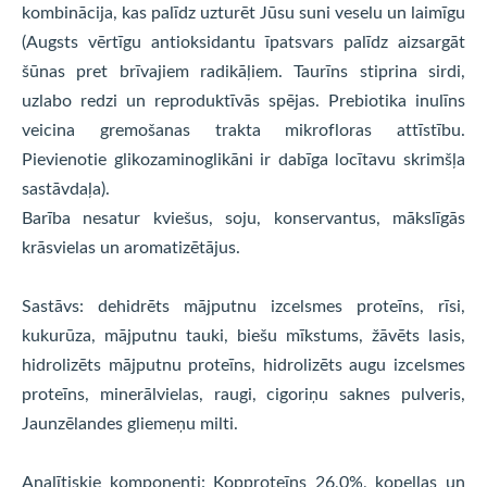
kombinācija, kas palīdz uzturēt Jūsu suni veselu un laimīgu
(Augsts vērtīgu antioksidantu īpatsvars palīdz aizsargāt
šūnas pret brīvajiem radikāļiem. Taurīns stiprina sirdi,
uzlabo redzi un reproduktīvās spējas. Prebiotika inulīns
veicina gremošanas trakta mikrofloras attīstību.
Pievienotie glikozaminoglikāni ir dabīga locītavu skrimšļa
sastāvdaļa).
Barība nesatur kviešus, soju, konservantus, mākslīgās
krāsvielas un aromatizētājus.
Sastāvs: dehidrēts mājputnu izcelsmes proteīns, rīsi,
kukurūza, mājputnu tauki, biešu mīkstums, žāvēts lasis,
hidrolizēts mājputnu proteīns, hidrolizēts augu izcelsmes
proteīns, minerālvielas, raugi, cigoriņu saknes pulveris,
Jaunzēlandes gliemeņu milti.
Analītiskie komponenti: Kopproteīns 26,0%, kopeļļas un