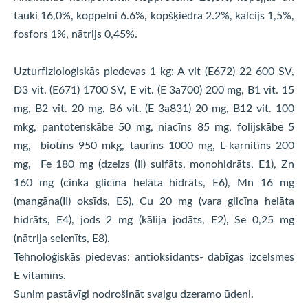
tauki 16,0%, koppelni 6.6%, kopšķiedra 2.2%, kalcijs 1,5%,
fosfors 1%, nātrijs 0,45%.
Uzturfizioloģiskās piedevas 1 kg: A vit (E672) 22 600 SV,
D3 vit. (E671) 1700 SV, E vit. (E 3a700) 200 mg, B1 vit. 15
mg, B2 vit. 20 mg, B6 vit. (E 3a831) 20 mg, B12 vit. 100
mkg, pantotenskābe 50 mg, niacīns 85 mg, folijskābe 5
mg, biotīns 950 mkg, taurīns 1000 mg, L-karnitīns 200
mg, Fe 180 mg (dzelzs (II) sulfāts, monohidrāts, E1), Zn
160 mg (cinka glicīna helāta hidrāts, E6), Mn 16 mg
(mangāna(II) oksīds, E5), Cu 20 mg (vara glicīna helāta
hidrāts, E4), jods 2 mg (kālija jodāts, E2), Se 0,25 mg
(nātrija selenīts, E8).
Tehnoloģiskās piedevas: antioksidants- dabīgas izcelsmes
E vitamīns.
Sunim pastāvīgi nodrošināt svaigu dzeramo ūdeni.