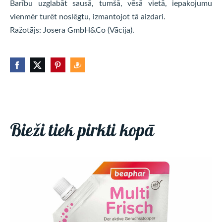
Barību uzglabāt sausā, tumšā, vēsā vietā, iepakojumu
vienmēr turēt noslēgtu, izmantojot tā aizdari.
Ražotājs: Josera GmbH&Co (Vācija).
Bieži tiek pirkti kopā