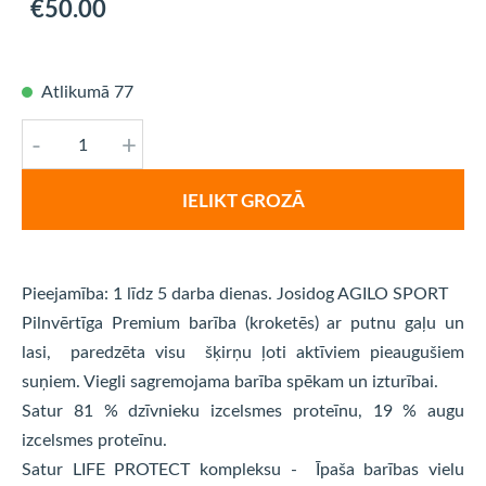
€50.00
Atlikumā 77
-
+
IELIKT GROZĀ
Pieejamība: 1 līdz 5 darba dienas. Josidog AGILO SPORT
Pilnvērtīga Premium barība (kroketēs) ar putnu gaļu un
lasi, paredzēta visu šķirņu ļoti aktīviem pieaugušiem
suņiem. Viegli sagremojama barība spēkam un izturībai.
Satur 81 % dzīvnieku izcelsmes proteīnu, 19 % augu
izcelsmes proteīnu.
Satur LIFE PROTECT kompleksu - Īpaša barības vielu