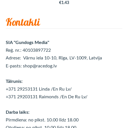
€1.43
Kontakti
SIA "Gundogs Media"
Reģ. nr.: 40103897722
Adrese:
Vārnu iela 10-10, Rīga, LV-1009, Latvija
E-pasts:
shop@racedog.lv
Tālrunis:
+371 29253131 Linda
/En Ru Lv/
+371 29203131 Raimonds
/En De Ru Lv/
Darba laiks:
Pirmdiena: no plkst. 10.00 līdz 18.00
Otrdiena: no plkst. 10.00 līdz
18.00