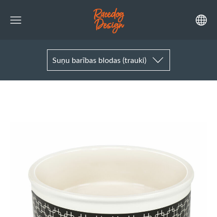
Suņu barības blodas (trauki)