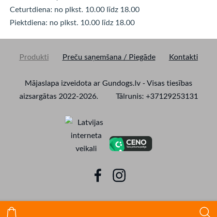
Ceturtdiena: no plkst. 10.00 līdz
18.00
Piektdiena: no plkst. 10.00 līdz
18.00
Produkti
Preču saņemšana / Piegāde
Kontakti
Mājaslapa izveidota ar Gundogs.lv - Visas tiesības
aizsargātas 2022-2026. Tālrunis: +37129253131