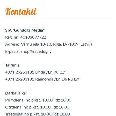
Kontakti
SIA "Gundogs Media"
Reģ. nr.: 40103897722
Adrese:
Vārnu iela 10-10, Rīga, LV-1009, Latvija
E-pasts:
shop@racedog.lv
Tālrunis:
+371 29253131 Linda
/En Ru Lv/
+371 29203131 Raimonds
/En De Ru Lv/
Darba laiks:
Pirmdiena: no plkst. 10.00 līdz 18.00
Otrdiena: no plkst. 10.00 līdz
18.00
Trešdiena: no plkst. 10.00 līdz
18.00