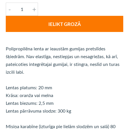
-
+
IELIKT GROZĀ
Polipropilēna lenta ar ieaustām gumijas pretslīdes
šķiedrām. Nav elastīga, nestiepjas un nesagriežas, kā arī,
pateicoties integrētajai gumijai, ir stingra, neslīd un turas
izcili labi.
Lentas platums: 20 mm
Krāsa: oranža vai melna
Lentas biezums: 2,5 mm
Lentas pārrāvuma slodze: 300 kg
Misiņa karabīne (izturīga pie lielām slodzēm un salā) 80