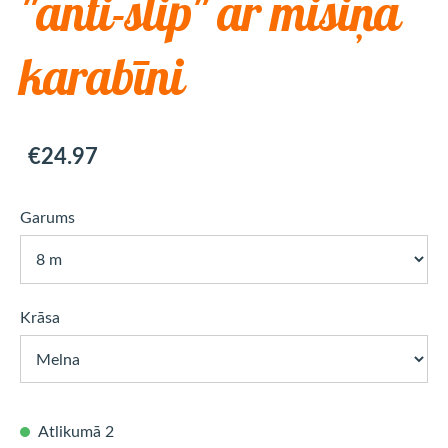
"anti-slip" ar misiņa
karabīni
€24.97
Garums
Krāsa
Atlikumā 2