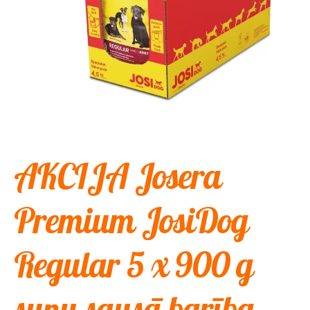
AKCIJA Josera
Premium JosiDog
Regular 5 x 900 g
suņu sausā barība