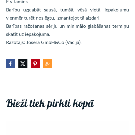
E vitamīns.
Barību uzglabāt sausā, tumšā, vēsā vietā, iepakojumu
vienmēr turēt noslēgtu, izmantojot tā aizdari.
Barības ražošanas sēriju un minimālo glabāšanas termiņu
skatīt uz iepakojuma.
Ražotājs: Josera GmbH&Co (Vācija).
Bieži tiek pirkti kopā