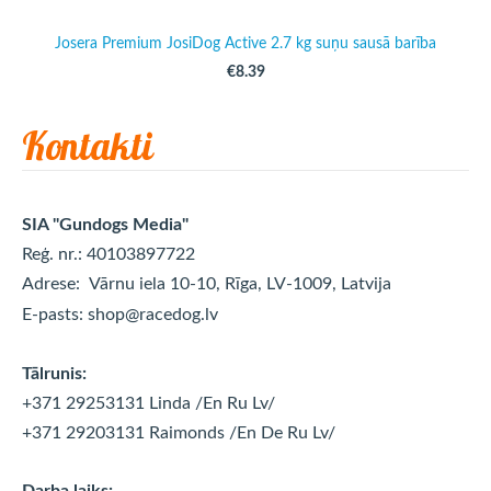
Josera Premium JosiDog Active 2.7 kg suņu sausā barība
€8.39
Kontakti
SIA "Gundogs Media"
Reģ. nr.: 40103897722
Adrese:
Vārnu iela 10-10, Rīga, LV-1009, Latvija
E-pasts:
shop@racedog.lv
Tālrunis:
+371 29253131 Linda
/En Ru Lv/
+371 29203131 Raimonds
/En De Ru Lv/
Darba laiks: