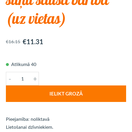
(uz vietas)
€11.31
€16.15
Atlikumā 40
-
+
IELIKT GROZĀ
Pieejamība: noliktavā
Lietošanai dzīvniekiem.