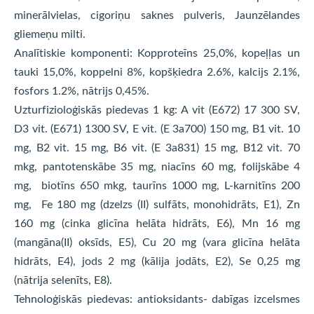
minerālvielas, cigoriņu saknes pulveris, Jaunzēlandes
gliemeņu milti.
Analītiskie komponenti: Kopproteīns 25,0%, kopeļļas un
tauki 15,0%, koppelni 8%, kopšķiedra 2.6%, kalcijs 2.1%,
fosfors 1.2%, nātrijs 0,45%.
Uzturfizioloģiskās piedevas 1 kg: A vit (E672) 17 300 SV,
D3 vit. (E671) 1300 SV, E vit. (E 3a700) 150 mg, B1 vit. 10
mg, B2 vit. 15 mg, B6 vit. (E 3a831) 15 mg, B12 vit. 70
mkg, pantotenskābe 35 mg, niacīns 60 mg, folijskābe 4
mg, biotīns 650 mkg, taurīns 1000 mg, L-karnitīns 200
mg, Fe 180 mg (dzelzs (II) sulfāts, monohidrāts, E1), Zn
160 mg (cinka glicīna helāta hidrāts, E6), Mn 16 mg
(mangāna(II) oksīds, E5), Cu 20 mg (vara glicīna helāta
hidrāts, E4), jods 2 mg (kālija jodāts, E2), Se 0,25 mg
(nātrija selenīts, E8).
Tehnoloģiskās piedevas: antioksidants- dabīgas izcelsmes