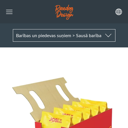
Barības un piedevas suņiem > Sausā barība