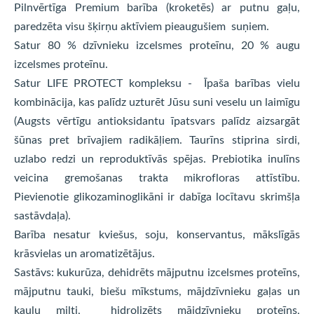
Pilnvērtīga Premium barība (kroketēs) ar putnu gaļu,
paredzēta visu šķirņu aktīviem pieaugušiem suņiem.
Satur 80 % dzīvnieku izcelsmes proteīnu, 20 % augu
izcelsmes proteīnu.
Satur LIFE PROTECT kompleksu - Īpaša barības vielu
kombinācija, kas palīdz uzturēt Jūsu suni veselu un laimīgu
(Augsts vērtīgu antioksidantu īpatsvars palīdz aizsargāt
šūnas pret brīvajiem radikāļiem. Taurīns stiprina sirdi,
uzlabo redzi un reproduktīvās spējas. Prebiotika inulīns
veicina gremošanas trakta mikrofloras attīstību.
Pievienotie glikozaminoglikāni ir dabīga locītavu skrimšļa
sastāvdaļa).
Barība nesatur kviešus, soju, konservantus, mākslīgās
krāsvielas un aromatizētājus.
Sastāvs: kukurūza, dehidrēts mājputnu izcelsmes proteīns,
mājputnu tauki, biešu mīkstums, mājdzīvnieku gaļas un
kaulu milti, hidrolizēts mājdzīvnieku proteīns,